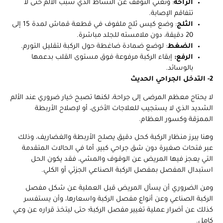
الراحة
: وتعني التوقف عن النشاط الذي سبب الألم حتى لا
تتفاقم الإصابة.
الثلج
: وضع كيس ثلج ملفوف في قطعة قماش لمدة 15 إلى
20 دقيقة، دون ملامسته للجلد مباشرة.
الضغط
: لوضع ضمادة ضاغطة حول الركبة لتقليل التورم.
الرفع:
إبقاء الركبة مرفوعة فوق مستوى القلب بدعمها
بالوسائد.
2- التدخل الجراحي الحديث
لا يحتاج معظم المرضى إلى جراحة، لكنها تصبح خيار ضروري عند الألم
الشديد الذي لا يستجيب للعلاجات الأخرى، أو لإصلاح الأربطة
الممزقة وكسور العظام.
وهنا يبرز منظار الركبة كحل دقيق يصلح الأربطة والغضاريف، وذلك
عبر فتحات صغيرة دون شق جراحي كبير، أما في الحالات المتقدمة
التي يعجز فيها المريض عن الوقوف والمشي، فقد يكون الحل
استبدال المفصل بمفصل الركبة الصناعي الجزئي أو الكلي.
ومن الضروري أن يسأل المريض قبل العملية عن شكل مفصل
الركبة الصناعي وعن أنواع مفصل الركبة واسعارها، وأن يستفسر
كذلك عن أضرار عملية تغيير مفصل الركبة؛ حتى ليتخذ قراره عن وعي
كامل.