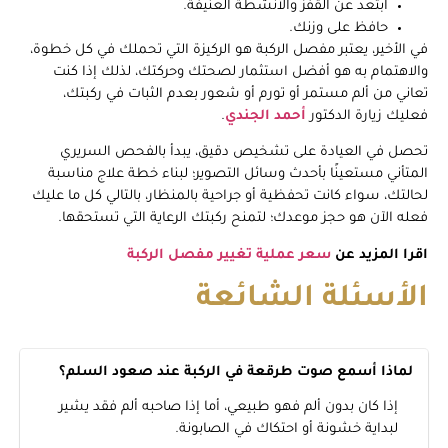
ابتعد عن القفز والأنشطة العنيفة.
حافظ على وزنك.
في الأخير، يعتبر مفصل الركبة هو الركيزة التي تحملك في كل خطوة،
والاهتمام به هو أفضل استثمار لصحتك وحركتك، لذلك إذا كنت
تعاني من ألم مستمر أو تورم أو شعور بعدم الثبات في ركبتك،
فعليك زيارة الدكتور
أحمد الجندي
.
تحصل في العيادة على تشخيص دقيق، يبدأ بالفحص السريري
المتأني مستعينًا بأحدث وسائل التصوير؛ لبناء خطة علاج مناسبة
لحالتك، سواء كانت تحفظية أو جراحية بالمنظار، بالتالي كل ما عليك
فعله الآن هو حجز موعدك؛ لتمنح ركبتك الرعاية التي تستحقها.
اقرا المزيد عن
سعر عملية تغيير مفصل الركبة
الأسئلة الشائعة
لماذا أسمع صوت طرقعة في الركبة عند صعود السلم؟
إذا كان بدون ألم فهو طبيعي، أما إذا صاحبه ألم فقد يشير
لبداية خشونة أو احتكاك في الصابونة.