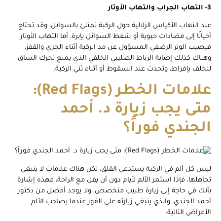
3- التهاب الجراب والتهاب الأوتار
عند التهاب الأكياس الزلالية حول الركبة تمتلئ بالسوائل، وقد تحتاج
أحيانًا إلى مضادات حيوية أو شفط السوائل بإبرة، أما التهاب الأوتار
فيصيب الوتر الرضفي المسؤول عن مد الركبة أثناء الجري والقفز،
وهناك كذلك إصابة الرباط الصليبي الخلفي الذي يمنع تحرك الساق
للخلف بإفراط، وتحدث عند السقوط أو أثناء ثني الركبة.
علامات الخطر (Red Flags):
متى يجب زيارة د. أحمد
الجندي فوراً؟
ليس كل ألم في الركبة يستدعي القلق، لكن هناك علامات لا ينبغي
تجاهلها، فإذا استمر الألم لأيام دون أن يقل مع الراحة، فهذه إشارة
بأنك في حاجة إلى زيارة طبيب متخصص، ولا يوجد أفضل من دكتور
أحمد الجندي، والذي ينبغي زيارته على الفور عندما يصاحب الألم
الأعراض التالية: