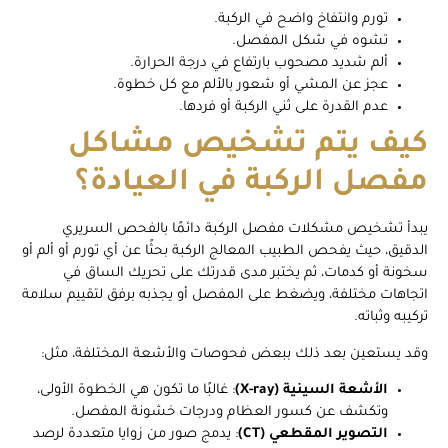
تورم وانتفاخ واضح في الركبة.
تشوه في شكل المفصل.
ألم شديد مصحوب بارتفاع في درجة الحرارة.
عجز عن المشي أو شعور بالألم مع كل خطوة.
عدم القدرة على ثني الركبة أو فردها.
كيف يتم تشخيص مشاكل
مفصل الركبة في العيادة؟
يبدأ تشخيص مشكلات مفصل الركبة دائمًا بالفحص السريري
الدقيق، حيث يفحص الطبيب المعالج الركبة بحثًا عن أي تورم أو ألم أو
سخونة أو كدمات، ثم يختبر مدى قدرتك على تحريك الساق في
اتجاهات مختلفة، ويضغط على المفصل أو يجذبه برفق لتقييم سلامة
تركيبه وثباته.
وقد يستعين بعد ذلك ببعض فحوصات والأشعة المختلفة، مثل:
الأشعة السينية (X-ray)
: غالبًا ما تكون هي الخطوة الأولى،
وتكشف عن كسور العظام ودرجات خشونة المفصل.
التصوير المقطعي (CT)
: يدمج صور من زوايا متعددة لرصد