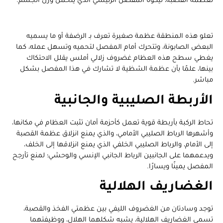
لعظمة القصبة، ليكونا المفصل الرئيسي الذي يتحمل وزن الجسم.
تعلو هذه المنطقة عظمة صغيرة تعرف بـ الرضفة أو ما يسميه
البعض الصابونة، وتتحرك أمام المفصل لتحميه وتسهل عمله، كما
يغطي سطح هذه العظام غضروف زلالي أملس يقلل الاحتكاك
بينها، علمًا بأن عظمة الشظية لا تشارك في هذا المفصل بشكل
مباشر.
الأربطة الصليبية والجانبية
تحاط الركبة بأربطة قوية تعمل كأحزمة أمان تثبت العظام في مكانها،
وأشهرها الرباط الصليبي الأمامي، والذي يمنع انزلاق عظمة القصبة
إلى الأمام، والرباط الصليبي الخلفي الذي يمنع انزلاقها إلى الخلف،
ويدعمهما على الجانبين الرباط الجانبي الإنسي والوحشي؛ لمنع تأرجح
المفصل يمينًا ويسارًا.
الغضاريف الهلالية
توجد وسادتان من الغضروف الليفي بين عظمتي الفخذ والقصبة،
تسمى الغضاريف الهلالية، يشبه شكلهما الهلال، ووظيفتهما