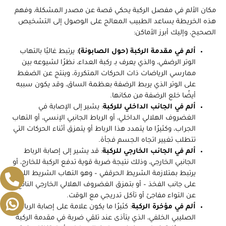
مكان الألم في مفصل الركبة يحكي قصة عن مصدر المشكلة، وفهم
هذه الخريطة يساعد الطبيب المعالج على الوصول إلى التشخيص
الصحيح، وإليك أبرز الأماكن:
ألم في مقدمة الركبة (حول الصابونة)
: يرتبط غالبًا بالتهاب
الوتر الرضفي، والذي يعرف بـ ركبة العداء، نظرًا لشيوعه بين
ممارسي الرياضات ذات الحركات المتكررة، وينتج عن الضغط
على الوتر الذي يربط الرضفة بعظمة الساق، وقد يكون سببه
أيضًا خلع الرضفة من مكانها.
ألم في الجانب الداخلي للركبة
: يشير إلى الإصابة في
الغضروف الهلالي الداخلي، أو الرباط الجانبي الإنسي، أو التهاب
الجراب، وكثيرًا ما يتمدد هذا الرباط أو يتمزق أثناء الحركات التي
تتطلب تغيير اتجاه الجسم فجأة.
ألم في الجانب الخارجي للركبة
: قد يشير إلى إصابة الرباط
الجانبي الخارجي، وذلك نتيجة ضربة قوية تدفع الركبة للخارج، أو
يرتبط بمتلازمة الشريط الحرقفي – وهو التهاب الشريط الليفي
على جانب الفخذ – أو بتمزق الغضروف الهلالي الخارجي الناتج
عن التواء مفاجئ أو تآكل تدريجي مع الوقت.
ألم في مؤخرة الركبة
: كثيرًا ما يكون علامة على إصابة الرباط
الصليبي الخلفي، الذي يتأذى عند تلقي ضربة في مقدمة الركبة