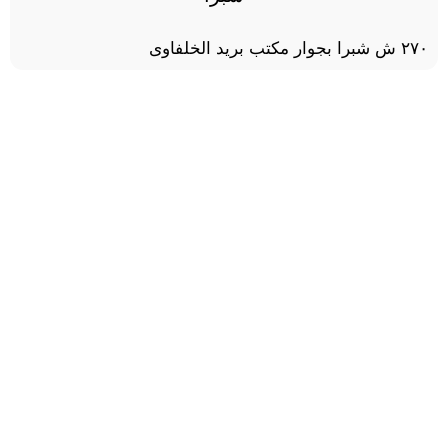
٢٧٠ ش شبرا بجوار مكتب بريد الخلفاوى
دكتور أحمد الجندي إستشاري جراحات العظام والمفاصل ،
وعضو الجمعية الدولية للجراحين في سويسرا وعضو
الجمعية المصرية لجراحة العظام .
روابط رئيسية