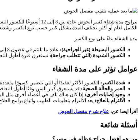
الكامل لعام أو أكثر. تختلف المدة بشكل كبير حسب نوع الكسر وشدته
مدة الشفاء بناءً على نوع الكسر
الكسور البسيطة (غير الجراحية):
عادة ما تلتئم في غضون 8 إلى 12 أسبوعًا.
الكسور الشديدة (التي تتطلب جراحة):
تستغرق فترة أطول للتعافي الكامل، وقد تصل إلى 3 إلى 6 أشهر لالتئام ال
عوامل تؤثر على مدة الشفاء
شدة الكسر:
الكسور الأكثر تعقيدًا أو التي تتضمن كسورًا متعدد
العمر والحالة الصحية:
قد يستغرق كبار السن وقتًا أطول للتعاف
وجود إصابات أخرى:
إذا كان هناك تلف في أعضاء أخرى مثل المث
الالتزام بالعلاج:
يعد الالتزام بتعليمات الطبيب واتباع برامج العل
أقرأ ايضا عن:
علاج شرخ مفصل الحوض
أسئلة شائعة
من هو افضل جراح عظام في مصر؟