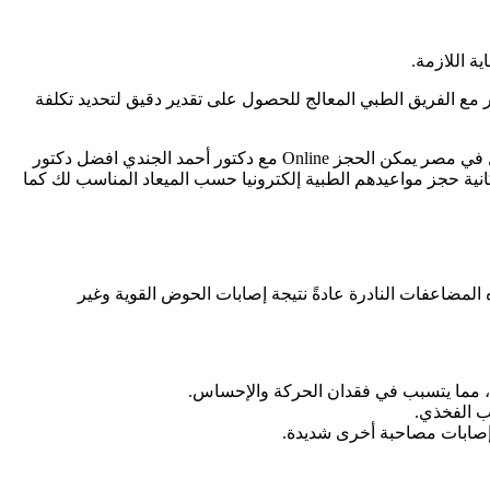
ية اللازمة.
ع الفريق الطبي المعالج للحصول على تقدير دقيق لتحديد تكلفة
لذلك إذا كنت تعاني من ألام المفاصل المزعجة الذي تم ذكره في السابق وتبحث عن من هو أفضل دكتور جراحة العظام والأعصاب والمفاصل في مصر يمكن الحجز Online مع دكتور أحمد الجندي افضل دكتور
 حجز مواعيدهم الطبية إلكترونيا حسب الميعاد المناسب لك كما
مضاعفات النادرة عادةً نتيجة إصابات الحوض القوية وغير
، مما يتسبب في فقدان الحركة والإحساس.
ب الفخذي.
ك إصابات مصاحبة أخرى شديدة.