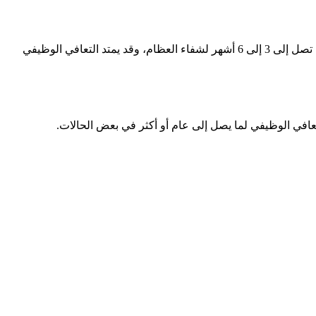
تتراوح مدة شفاء كسر الحوض عادة بين 8 إلى 12 أسبوعًا للكسور البسيطة، بينما قد تستغرق الكسور الشديدة التي تتطلب جراحة فترة أطول تصل إلى 3 إلى 6 أشهر لشفاء العظام، وقد يمتد التعافي الوظيفي